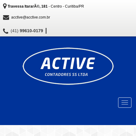
Travessa ItararÃ©, 181
- Centro - Curitiba/PR
acctive@acctive.com.br
|
(41)
99610-0179